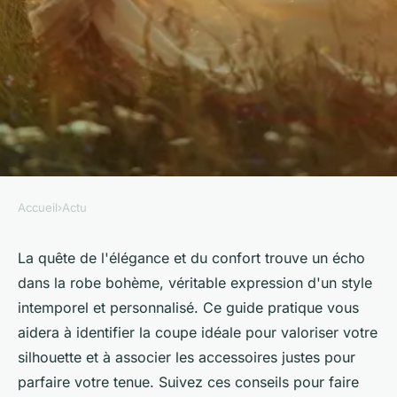
Accueil
›
Actu
ACTU
Découvrez votre style avec une
La quête de l'élégance et du confort trouve un écho
dans la robe bohème, véritable expression d'un style
robe bohème
intemporel et personnalisé. Ce guide pratique vous
aidera à identifier la coupe idéale pour valoriser votre
Laura
•
29 mai 2024
•
2 min de lecture
silhouette et à associer les accessoires justes pour
parfaire votre tenue. Suivez ces conseils pour faire