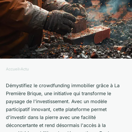
Accueil
›
Actu
ACTU
La première brique,
Démystifiez le crowdfunding immobilier grâce à La
Première Brique, une initiative qui transforme le
révolution du crowdfunding
paysage de l'investissement. Avec un modèle
immobilier
participatif innovant, cette plateforme permet
d'investir dans la pierre avec une facilité
Laura
•
3 mai 2024
•
2 min de lecture
déconcertante et rend désormais l'accès à la