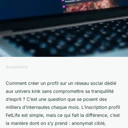
Accueil
›
Actu
ACTU
10 étapes pour établir un profil
Comment créer un profil sur un réseau social dédié
aux univers kink sans compromettre sa tranquillité
efficace sur FetLife
d’esprit ? C’est une question que se posent des
milliers d’internautes chaque mois. L’inscription profil
Gordon
•
23/04/2026 19:17
•
10 min de lecture
FetLife est simple, mais ce qui fait la différence, c’est
la manière dont on s’y prend : anonymat ciblé,