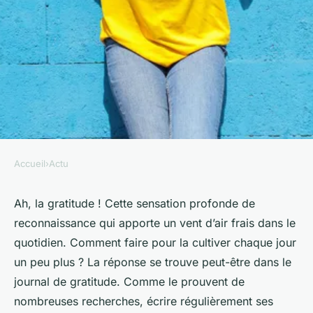
Accueil
›
Actu
ACTU
Quelles astuces pour
Ah, la gratitude ! Cette sensation profonde de
reconnaissance qui apporte un vent d’air frais dans le
commencer un journal de
quotidien. Comment faire pour la cultiver chaque jour
gratitude ?
un peu plus ? La réponse se trouve peut-être dans le
journal de gratitude. Comme le prouvent de
Laura
•
19 janvier 2024
•
8 min de lecture
nombreuses recherches, écrire régulièrement ses