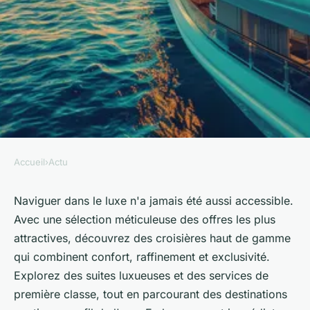
Accueil
›
Actu
ACTU
Découvrez les meilleures
Naviguer dans le luxe n'a jamais été aussi accessible.
Avec une sélection méticuleuse des offres les plus
offres de croisière de luxe
attractives, découvrez des croisières haut de gamme
qui combinent confort, raffinement et exclusivité.
Laura
•
17 mai 2024
•
2 min de lecture
Explorez des suites luxueuses et des services de
première classe, tout en parcourant des destinations