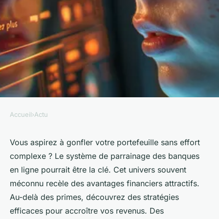
Accueil
›
Actu
ACTU
Gagnez plus: le parrainage
Vous aspirez à gonfler votre portefeuille sans effort
complexe ? Le système de parrainage des banques
banque en ligne expliqué
en ligne pourrait être la clé. Cet univers souvent
méconnu recèle des avantages financiers attractifs.
Laura
•
5 mai 2024
•
3 min de lecture
Au-delà des primes, découvrez des stratégies
efficaces pour accroître vos revenus. Des