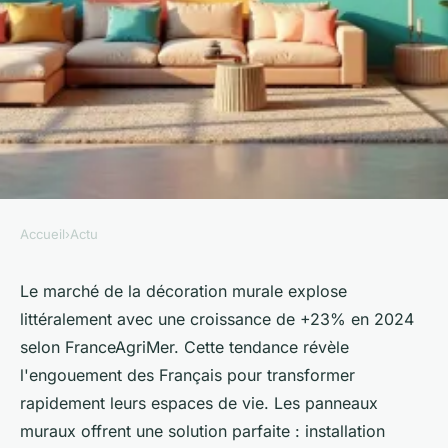
Accueil
›
Actu
ACTU
Panneaux muraux :
Le marché de la décoration murale explose
littéralement avec une croissance de +23% en 2024
embellissez chaque pièce avec
selon FranceAgriMer. Cette tendance révèle
originalité
l'engouement des Français pour transformer
rapidement leurs espaces de vie. Les panneaux
Gordon
•
25/05/2026 07:29
•
8 min de lecture
muraux offrent une solution parfaite : installation