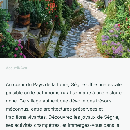
Accueil
›
Actu
ACTU
Découverte de Ségrie : un
Au cœur du Pays de la Loire, Ségrie offre une escale
paisible où le patrimoine rural se marie à une histoire
charme rural en pays de la
riche. Ce village authentique dévoile des trésors
Loire
méconnus, entre architectures préservées et
traditions vivantes. Découvrez les joyaux de Ségrie,
Laura
•
10 mai 2024
•
2 min de lecture
ses activités champêtres, et immergez-vous dans la