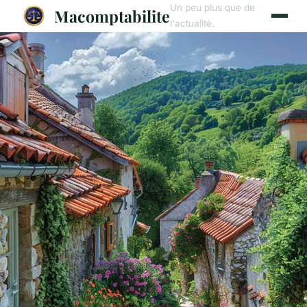
Un peu plus que de
Macomptabilite
l'actualité.