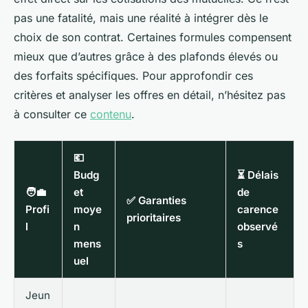
pas une fatalité, mais une réalité à intégrer dès le
choix de son contrat. Certaines formules compensent
mieux que d’autres grâce à des plafonds élevés ou
des forfaits spécifiques. Pour approfondir ces
critères et analyser les offres en détail, n’hésitez pas
à consulter ce
contenu
.
💶
Budg
⏳ Délais
🧑‍💼
et
de
✅ Garanties
Profi
moye
carence
prioritaires
l
n
observé
mens
s
uel
Jeun