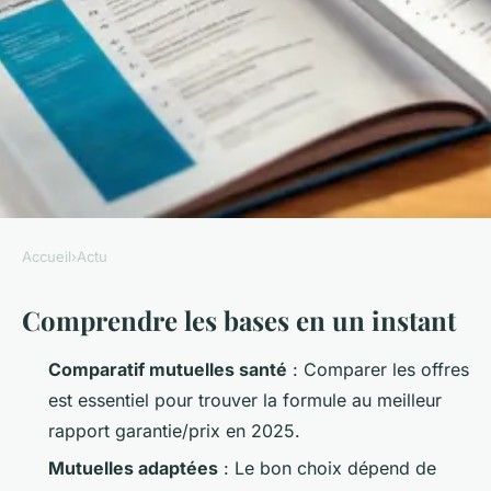
Accueil
›
Actu
ACTU
Comprendre les bases en un instant
Top mutuelles santé à
considérer pour 2025
Comparatif mutuelles santé
: Comparer les offres
est essentiel pour trouver la formule au meilleur
Gordon
•
28/05/2026 18:49
•
10 min de lecture
rapport garantie/prix en 2025.
Mutuelles adaptées
: Le bon choix dépend de