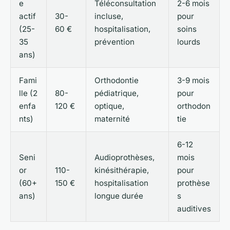
e
Téléconsultation
2-6 mois
actif
30-
incluse,
pour
(25-
60 €
hospitalisation,
soins
35
prévention
lourds
ans)
Fami
Orthodontie
3-9 mois
lle (2
80-
pédiatrique,
pour
enfa
120 €
optique,
orthodon
nts)
maternité
tie
6-12
Seni
Audioprothèses,
mois
or
110-
kinésithérapie,
pour
(60+
150 €
hospitalisation
prothèse
ans)
longue durée
s
auditives