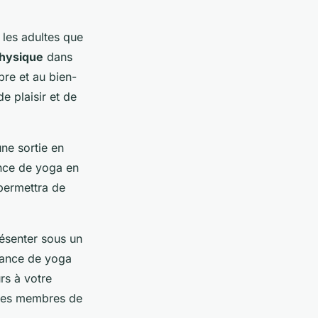
 les adultes que
physique
dans
bre et au bien-
e plaisir et de
ne sortie en
nce de yoga en
 permettra de
résenter sous un
séance de yoga
rs à votre
e les membres de