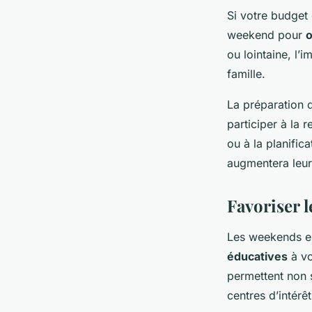
Si votre budget 
weekend pour
o
ou lointaine, l’
famille.
La préparation d
participer à la 
ou à la planific
augmentera leur 
Favoriser l
Les weekends en
éducatives
à vo
permettent non 
centres d’intérê