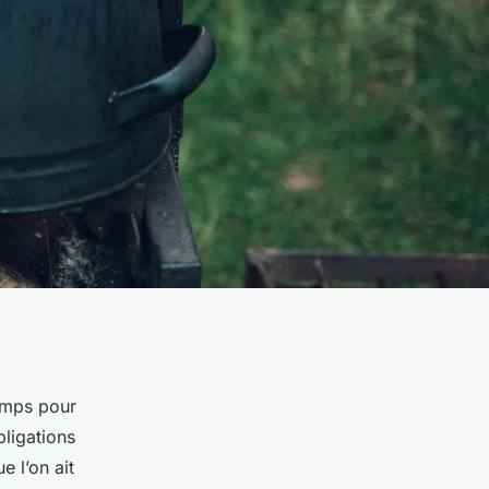
temps pour
bligations
 l’on ait