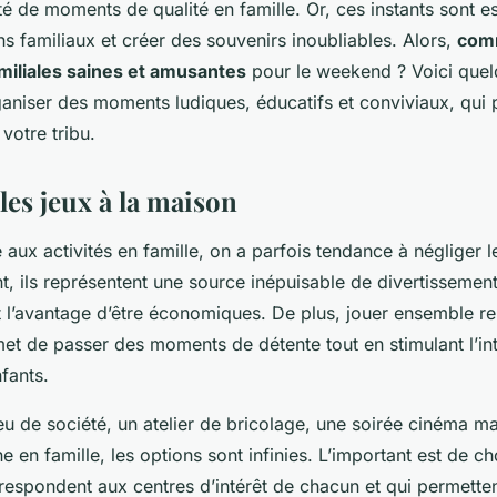
té de moments de qualité en famille. Or, ces instants sont e
ens familiaux et créer des souvenirs inoubliables. Alors,
comm
amiliales saines et amusantes
pour le weekend ? Voici quel
aniser des moments ludiques, éducatifs et conviviaux, qui p
votre tribu.
 les jeux à la maison
aux activités en famille, on a parfois tendance à négliger 
nt, ils représentent une source inépuisable de divertissemen
t l’avantage d’être économiques. De plus, jouer ensemble ren
et de passer des moments de détente tout en stimulant l’inte
nfants.
eu de société, un atelier de bricolage, une soirée cinéma m
e en famille, les options sont infinies. L’important est de ch
rrespondent aux centres d’intérêt de chacun et qui permetten