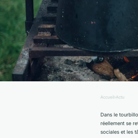
Accueil
›
Actu
ACTU
Comment planifier d
Dans le tourbill
réellement se ret
familiales saines et
sociales et les 