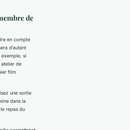
e membre de
ndre en compte
sera d’autant
 exemple, si
atelier de
ier film
isez une sortie
sine dans la
 le repas du