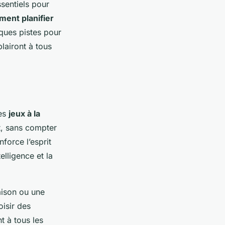
ssentiels pour
ent planifier
ques pistes pour
lairont à tous
les
jeux à la
t, sans compter
force l’esprit
lligence et la
aison ou une
oisir des
t à tous les