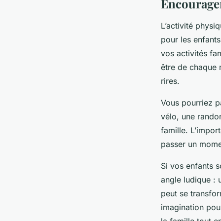
Encourager 
L’activité physi
pour les enfants
vos activités fa
être de chaque m
rires.
Vous pourriez pa
vélo, une rando
famille. L’impor
passer un momen
Si vos enfants s
angle ludique :
peut se transfo
imagination pour