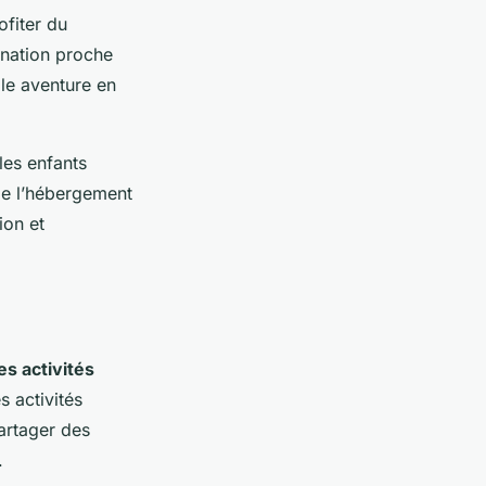
ofiter du
ination proche
ble aventure en
les enfants
 de l’hébergement
ion et
s activités
 activités
artager des
.