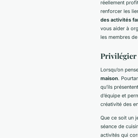
réellement profi
weekend ?
renforcer les li
des activités f
vous aider à org
Laura
•
19 janvier 2024
•
6 min de lecture
les membres de 
Privilégier
Lorsqu’on pense 
maison
. Pourta
qu’ils présenten
d’équipe et perm
créativité des e
Que ce soit un j
séance de cuisin
activités qui co