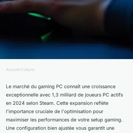
Accueil
›
Culture
CULTURE
Les meilleures astuces pour
Le marché du gaming PC connaît une croissance
exceptionnelle avec 1,3 milliard de joueurs PC actifs
améliorer votre expérience de
en 2024 selon Steam. Cette expansion reflète
pc gaming
l'importance cruciale de l'optimisation pour
maximiser les performances de votre setup gaming.
Dinaïs
•
23/05/2026 13:29
•
7 min de lecture
Une configuration bien ajustée vous garantit une