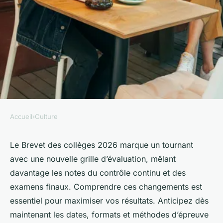
Accueil
›
Culture
CULTURE
Brevet des collèges 2026 :
Le Brevet des collèges 2026 marque un tournant
avec une nouvelle grille d’évaluation, mêlant
préparez votre réussite dès
davantage les notes du contrôle continu et des
maintenant
examens finaux. Comprendre ces changements est
essentiel pour maximiser vos résultats. Anticipez dès
Edouard
•
21 octobre 2025
•
6 min de lecture
maintenant les dates, formats et méthodes d’épreuve