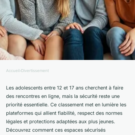
Accueil
›
Divertissement
DIVERTISSEMENT
Top plateformes de rencontre
Les adolescents entre 12 et 17 ans cherchent à faire
des rencontres en ligne, mais la sécurité reste une
sûres pour les adolescents de
priorité essentielle. Ce classement met en lumière les
12 à 17 ans
plateformes qui allient fiabilité, respect des normes
légales et protections adaptées aux plus jeunes.
Pauline
•
6 octobre 2025
•
6 min de lecture
Découvrez comment ces espaces sécurisés