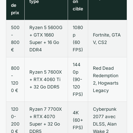
type
on
de
cible
prix
500
Ryzen 5 5600G
1080
-
+ GTX 1660
p
Fortnite, GTA
800
Super + 16 Go
(60
V, CS2
€
DDR4
FPS)
144
800
Red Dead
Ryzen 5 7600X
0p
-
Redemption
+ RTX 4060 Ti
(90-
120
2, Hogwarts
+ 32 Go DDR5
120
0 €
Legacy
FPS)
120
Ryzen 7 7700X
Cyberpunk
4K
0-
+ RTX 4070
2077 avec
(60+
200
Super + 32 Go
DLSS, Alan
FPS)
0 €
DDR5
Wake 2