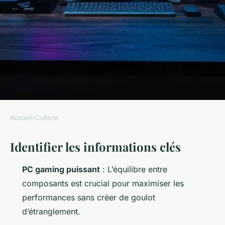
Accueil
›
Culture
CULTURE
Identifier les informations clés
10 conseils incontournables
pour optimiser votre pc
PC gaming puissant
: L’équilibre entre
gaming
composants est crucial pour maximiser les
performances sans créer de goulot
Dinaïs
•
02/06/2026 12:49
•
10 min de lecture
d’étranglement.