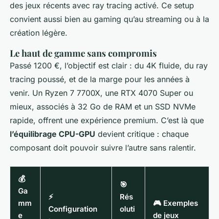
des jeux récents avec ray tracing activé. Ce setup
convient aussi bien au gaming qu’au streaming ou à la
création légère.
Le haut de gamme sans compromis
Passé 1200 €, l’objectif est clair : du 4K fluide, du ray
tracing poussé, et de la marge pour les années à
venir. Un Ryzen 7 7700X, une RTX 4070 Super ou
mieux, associés à 32 Go de RAM et un SSD NVMe
rapide, offrent une expérience premium. C’est là que
l’équilibrage CPU-GPU
devient critique : chaque
composant doit pouvoir suivre l’autre sans ralentir.
💰
🎯
Ga
⚡
Rés
mm
🎮 Exemples
Configuration
oluti
e
de jeux